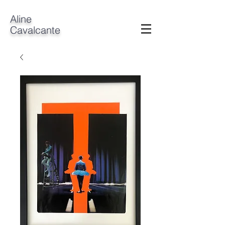
A
line
Cavalcante