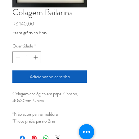
Colagem Bailarina
Preço
R$ 140,00
Frete grátis no Brasil
Quantidade
*
Adicionar ao carrinho
Colagem analógica em papel Canson, 
40x30cm. Única.
*Não acompanha moldura
*Frete grátis para o Brasil