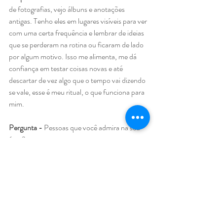
de fotografias, vejo álbuns e anotações 
antigas. Tenho eles em lugares visíveis para ver 
com uma certa frequência e lembrar de ideias 
que se perderam na rotina ou ficaram de lado 
por algum motivo. Isso me alimenta, me dá 
confiança em testar coisas novas e até 
descartar de vez algo que o tempo vai dizendo 
se vale, esse é meu ritual, o que funciona para 
mim.
Pergunta - 
Pessoas que você admira na sua 
área?
Resposta - 
Meus professores. De algum 
modo desde que voltei ao meio acadêmico 
para estudar e encontrar meu caminho nas 
artes tenho muita admiração pela paixão de 
todos que conheci, são pessoas agregadoras, 
generosas na partilha de seus conhecimentos, 