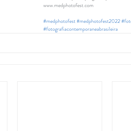
www.medphotofest.com
#medphotofest
#medphotofest2022
#fot
#fotografiacontemporaneabrasileira