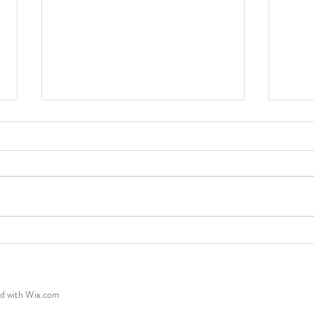
Do Papel ao Espaço, em Agosto
A pau
pesqu
ed with
Wix.com