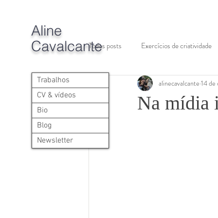
A
line
Cavalcante
Todos posts
Exercícios de criatividade
Trabalhos
alinecavalcante
14 de 
CV & vídeos
Na mídia i
Bio
Blog
Newsletter