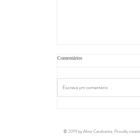
Comentários
Escreva um comentário
Zona de Edição - Individual ou
Grupo
© 2019 by Aline Cavalcante. Proudly creat