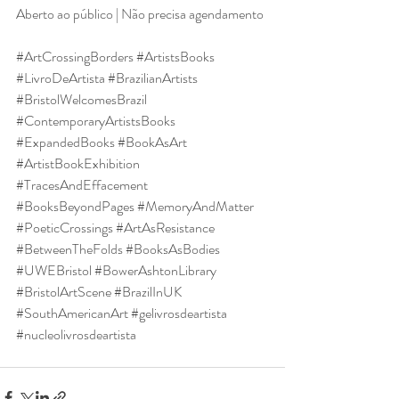
Aberto ao público | Não precisa agendamento
#ArtCrossingBorders
#ArtistsBooks
#LivroDeArtista
#BrazilianArtists
#BristolWelcomesBrazil
#ContemporaryArtistsBooks
#ExpandedBooks
#BookAsArt
#ArtistBookExhibition
#TracesAndEffacement
#BooksBeyondPages
#MemoryAndMatter
#PoeticCrossings
#ArtAsResistance
#BetweenTheFolds
#BooksAsBodies
#UWEBristol
#BowerAshtonLibrary
#BristolArtScene
#BrazilInUK
#SouthAmericanArt
#gelivrosdeartista
#nucleolivrosdeartista