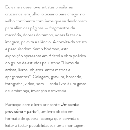
Eu e mais dezenove  artistas brasileiras 
cruzamos, em julho, o oceano para chegar no 
velho continente com livros que se desdobram 
para além das páginas — fragmentos de 
memória, dobras do tempo, vozes feitas de 
imagem, palavra e silêncio. A convite da artista 
e pesquisadora Sarah Bodman, esta 
exposição apresenta em Bristol a obra poética 
do grupo de estudos paulistano “Livros de 
artista, livros-objetos: entre rastros e 
apagamentos”. Colagem, gravura, bordado, 
fotografia, vídeo, som — cada livro é um gesto 
de lembrança, invenção e travessia.
Participo com o livro brincante 
Um conto 
provisório - parte 1
, um livro objeto em 
formato de quebra-cabeça que  convida o 
leitor a testar possibilidades numa montagem 