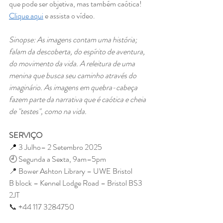
que pode ser objetiva, mas também caótica! 
Clique aqui
 e assista o vídeo.
Sinopse: As imagens contam uma história; 
falam da descoberta, do espírito de aventura, 
do movimento da vida. A releitura de uma 
menina que busca seu caminho através do 
imaginário. As imagens em quebra-cabeça 
fazem parte da narrativa que é caótica e cheia 
de "testes", como na vida.
SERVIÇO
📍
 3 Julho– 2 Setembro 2025
🕘 Segunda a Sexta, 9am–5pm
📍 Bower Ashton Library – UWE Bristol
B block – Kennel Lodge Road – Bristol BS3 
2JT
📞 +44 117 3284750