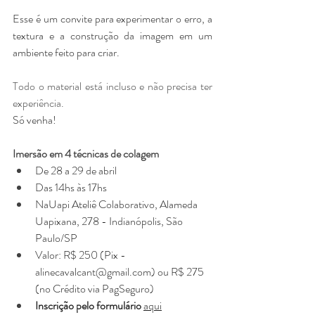
Esse é um convite para experimentar o erro, a 
textura e a construção da imagem em um 
ambiente feito para criar.
Todo o material está incluso e não precisa ter 
experiência. 
Só venha!
Imersão em 4 técnicas de colagem
De 28 a 29 de abril
Das 14hs às 17hs
NaUapi Ateliê Colaborativo, Alameda 
Uapixana, 278 - Indianópolis, São 
Paulo/SP
Valor:
R$ 250 (Pix - 
alinecavalcant@gmail.com
) ou R$ 275 
(no Crédito via PagSeguro)
Inscrição pelo formulário
aqui