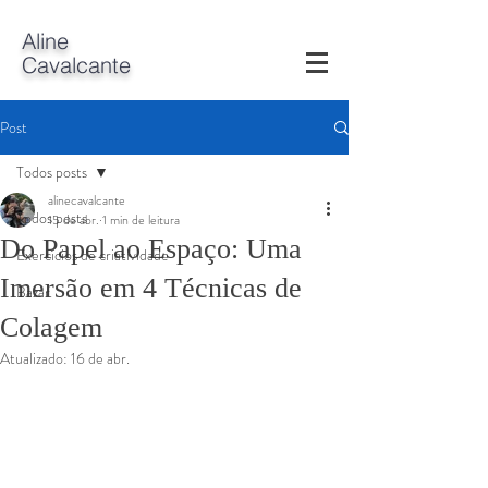
A
line
Cavalcante
Post
Todos posts
alinecavalcante
Todos posts
15 de abr.
1 min de leitura
Do Papel ao Espaço: Uma
Exercícios de criatividade
Imersão em 4 Técnicas de
Bazar
Colagem
Atualizado:
16 de abr.