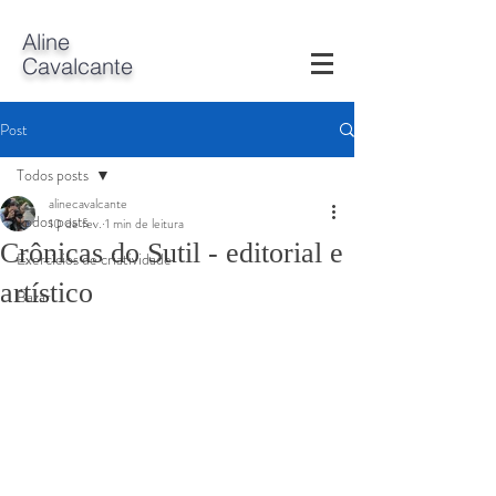
A
line
Cavalcante
Post
Todos posts
alinecavalcante
Todos posts
10 de fev.
1 min de leitura
Crônicas do Sutil - editorial e
Exercícios de criatividade
artístico
Bazar