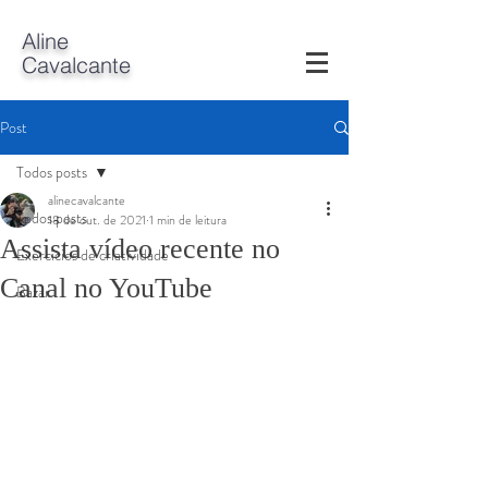
A
line
Cavalcante
Post
Todos posts
alinecavalcante
Todos posts
18 de out. de 2021
1 min de leitura
Assista vídeo recente no
Exercícios de criatividade
Canal no YouTube
Bazar