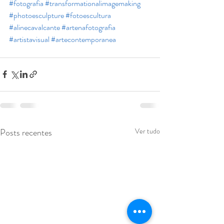
#fotografia
#transformationalimagemaking
#photoesculpture
#fotoescultura
#alinecavalcante
#artenafotografia
#artistavisual
#artecontemporanea
Posts recentes
Ver tudo