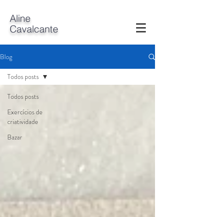
A
line
Cavalcante
Blog
Todos posts
Todos posts
Exercícios de
criatividade
Bazar