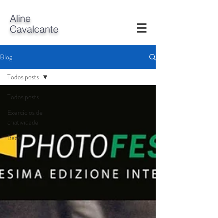
A
line
Cavalcante
Blog
Todos posts
Todos posts
Exercícios de
criatividade
Bazar